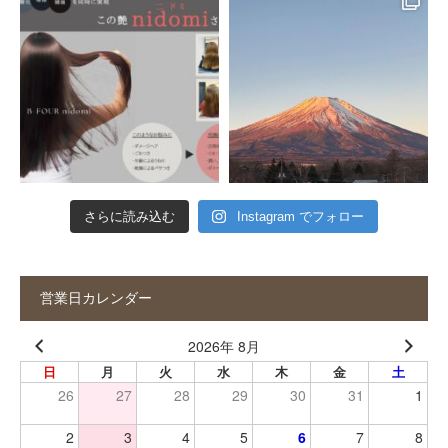
さらに読み込む
Instagram でフォロー
営業日カレンダー
2026年 8月
日
月
火
水
木
金
土
26
27
28
29
30
31
1
2
3
4
5
6
7
8