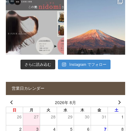
さらに読み込む
Instagram でフォロー
営業日カレンダー
2026年 8月
日
月
火
水
木
金
土
26
27
28
29
30
31
1
2
3
4
5
6
7
8