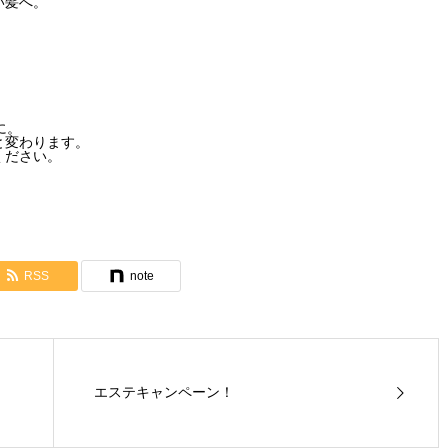
い髪へ。
に。
と変わります。
ください。
。
！
RSS
note
エステキャンペーン！