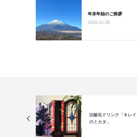
年末年始のご挨拶
2025.12.30
トメント 髪
抗酸化ドリンク「キレイ
のミカタ」