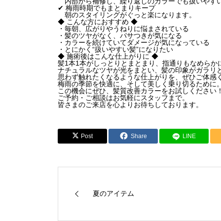
内部から補修し、繰り返しのカラーでも扱いやす
✔ 梅雨時期でもまとまりキープ
朝のスタイリングがぐっと楽になります。
◆ こんな方におすすめ ◆
・毎朝、広がりやうねりに悩まされている
・髪のツヤがなく、パサつきが気になる
・カラーを続けていてダメージが気になっている
・とにかく“扱いやすい髪”になりたい
◆ 施術後はこんな仕上がりに ◆
髪1本1本がしっとりとまとまり、指通りもなめらか
ナチュラルなツヤが光をまとい、髪の印象がガラリ
思わず触れたくなるような仕上がりを、ぜひご体感
梅雨の季節を快適に、そして美しく乗り切るために
この機会にぜひ、髪質改善カラーをお試しください
ご予約・ご相談はお気軽にスタッフまで。
皆さまのご来店を心よりお待ちしております。
Post
Share
LINE
夏のアイテム