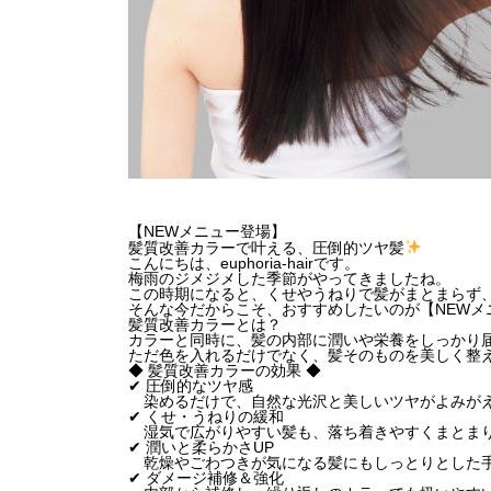
【NEWメニュー登場】
髪質改善カラーで叶える、圧倒的ツヤ髪
こんにちは、euphoria-hairです。
梅雨のジメジメした季節がやってきましたね。
この時期になると、くせやうねりで髪がまとまらず
そんな今だからこそ、おすすめしたいのが【NEWメ
髪質改善カラーとは？
カラーと同時に、髪の内部に潤いや栄養をしっかり届
ただ色を入れるだけでなく、髪そのものを美しく整
◆ 髪質改善カラーの効果 ◆
✔ 圧倒的なツヤ感
染めるだけで、自然な光沢と美しいツヤがよみが
✔ くせ・うねりの緩和
湿気で広がりやすい髪も、落ち着きやすくまとま
✔ 潤いと柔らかさUP
乾燥やごわつきが気になる髪にもしっとりとした
✔ ダメージ補修＆強化